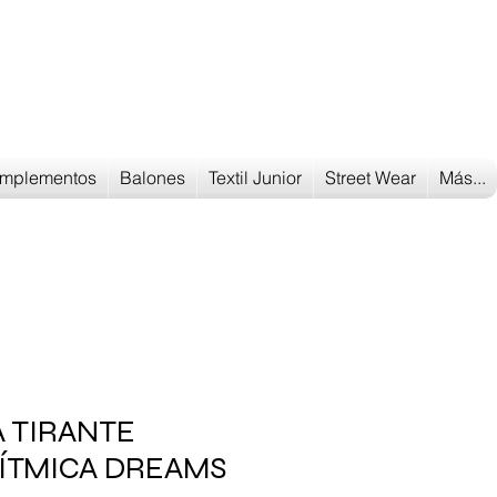
Tu tienda
de deportes
mplementos
Balones
Textil Junior
Street Wear
Más...
 TIRANTE
RÍTMICA DREAMS