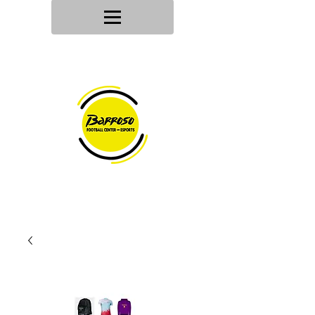
Tu tienda
de deportes
Envios en
24h/48h
Devoluciones en
30 dias