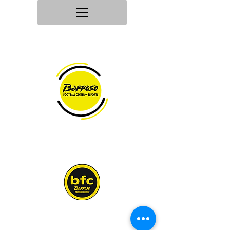
Tu tienda
de deportes
Envios en
24h/48h
Devoluciones en
30 dias