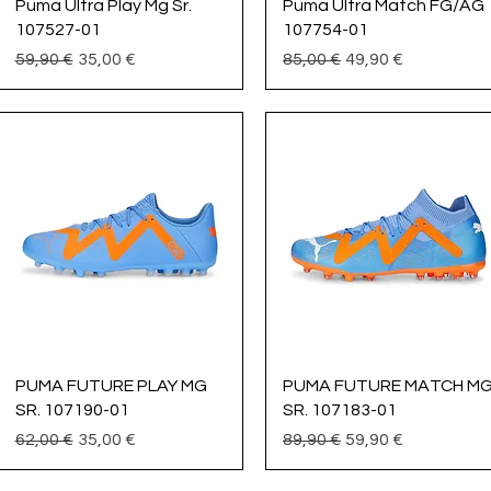
Vista rápida
Vista rápida
Puma Ultra Play Mg Sr.
Puma Ultra Match FG/AG
107527-01
107754-01
Precio
Precio de oferta
Precio
Precio de oferta
59,90 €
35,00 €
85,00 €
49,90 €
Vista rápida
Vista rápida
PUMA FUTURE PLAY MG
PUMA FUTURE MATCH M
SR. 107190-01
SR. 107183-01
Precio
Precio de oferta
Precio
Precio de oferta
62,00 €
35,00 €
89,90 €
59,90 €