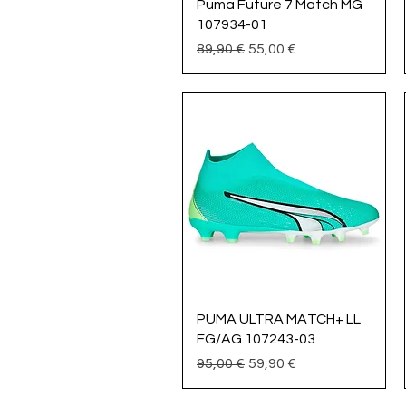
Vista rápida
Puma Future 7 Match MG
107934-01
Precio
Precio de oferta
89,90 €
55,00 €
Vista rápida
PUMA ULTRA MATCH+ LL
FG/AG 107243-03
Precio
Precio de oferta
95,00 €
59,90 €