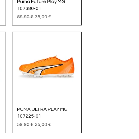
Vista rápida
Puma Future Play MG
107380-01
Precio
Precio de oferta
59,90 €
35,00 €
Vista rápida
G
PUMA ULTRA PLAY MG
107225-01
Precio
Precio de oferta
59,90 €
35,00 €