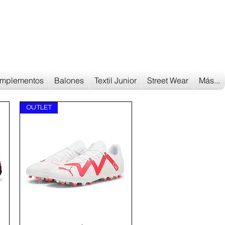
Tu tienda
de deportes
mplementos
Balones
Textil Junior
Street Wear
Más...
OUTLET