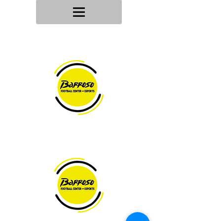
Tu tienda
de deportes
Envios en
24h/48h
Devoluciones en
30 dias