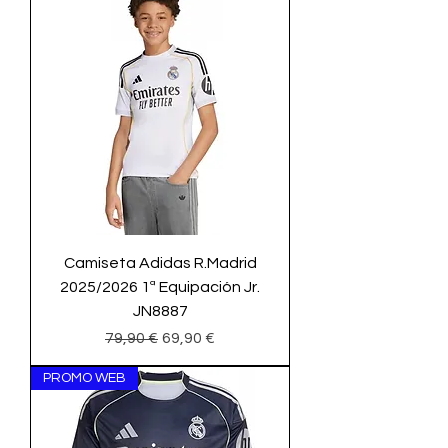
Camiseta Adidas R.Madrid
2025/2026 1ª Equipación Jr.
JN8887
Precio
Precio de oferta
79,90 €
69,90 €
PROMO WEB