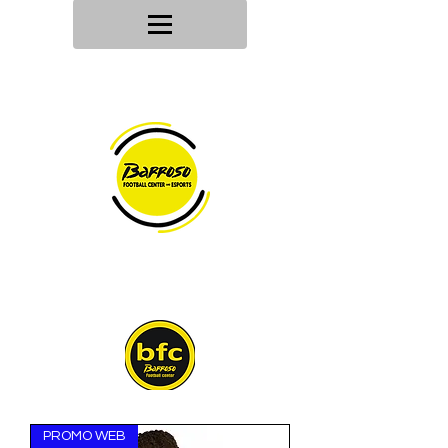
Tu tienda
de deportes
Envios en
24h/48h
Devoluciones en
30 dias
PROMO WEB