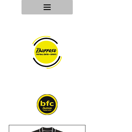
Tu tienda
de deportes
Envios en
24h/48h
Devoluciones en
30 dias