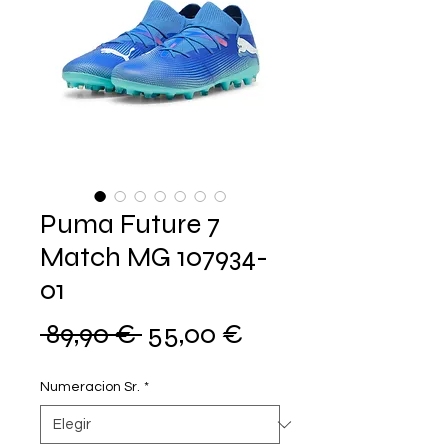
Puma Future 7
Match MG 107934-
01
Precio
Precio
 89,90 € 
55,00 €
de
Numeracion Sr.
*
oferta