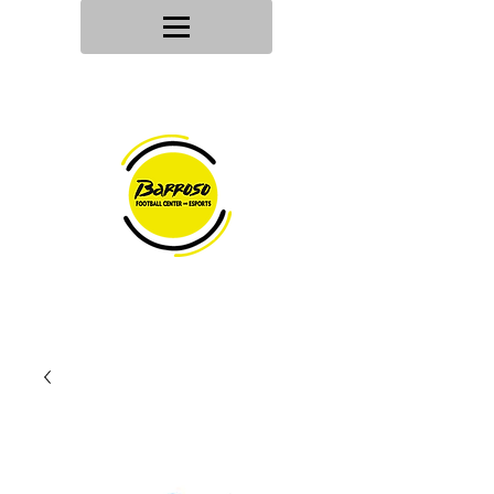
Tu tienda
de deportes
Envios en
24h/48h
Devoluciones en
30 dias