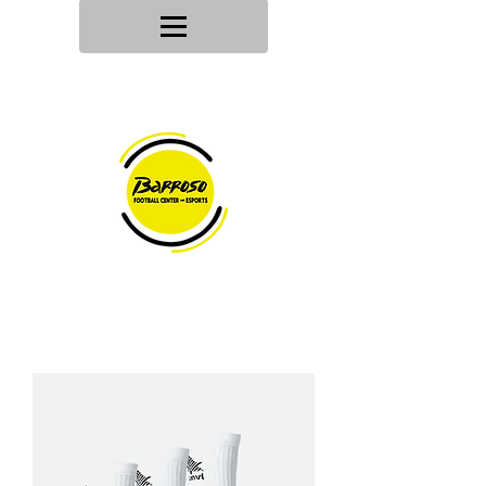
Tu tienda
de deportes
Envios en
24h/48h
Devoluciones en
30 dias