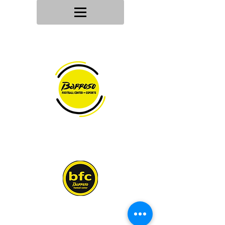
Tu tienda
de deportes
Envios en
24h/48h
Devoluciones en
30 dias