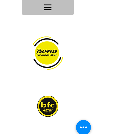
Tu tienda
de deportes
Envios en
24h/48h
Devoluciones en
30 dias