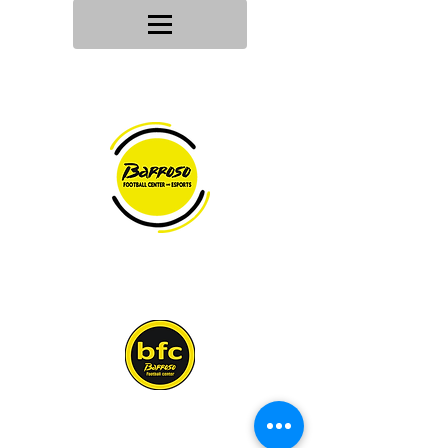
Tu tienda
de deportes
Envios en
24h/48h
Devoluciones en
30 dias