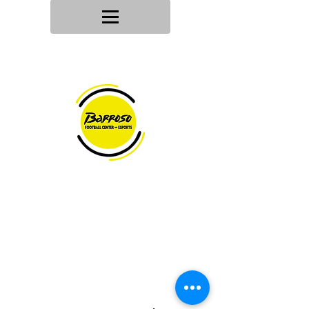
Tu tienda
de deportes
Envios en
24h/48h
Devoluciones en
30 dias