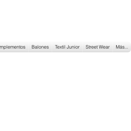
Tu tienda
de deportes
mplementos
Balones
Textil Junior
Street Wear
Más...