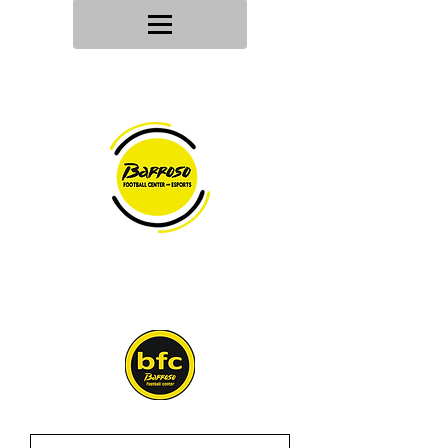
Tu tienda
de deportes
Envios en
24h/48h
Devoluciones en
30 dias