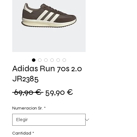
Adidas Run 70s 2.0
JR2385
Precio
Precio
 69,90 € 
59,90 €
de
Numeracion Sr.
*
oferta
Cantidad
*