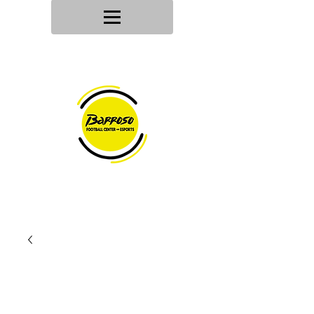
Tu tienda
de deportes
Envios en
24h/48h
Devoluciones en
30 dias