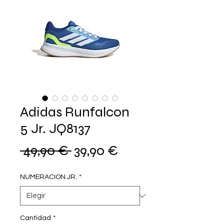
Adidas Runfalcon
5 Jr. JQ8137
Precio
Precio
 49,90 € 
39,90 €
de
NUMERACION JR.
*
oferta
Cantidad
*