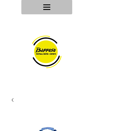
Tu tienda
de deportes
Envios en
24h/48h
Devoluciones en
30 dias