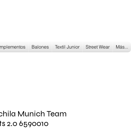
Tu tienda
de deportes
mplementos
Balones
Textil Junior
Street Wear
Más...
chila Munich Team
s 2.0 6590010