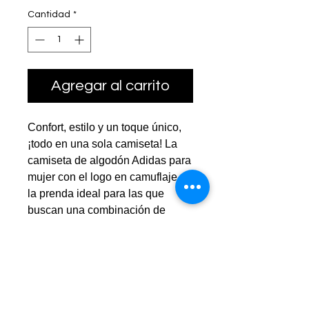
Cantidad
*
Agregar al carrito
Confort, estilo y un toque único,
¡todo en una sola camiseta! La
camiseta de algodón Adidas para
mujer con el logo en camuflaje es
la prenda ideal para las que
buscan una combinación de
moda y comodidad. Con un
diseño que marca tendencia, esta
camiseta te hará destacar en
cualquier ocasión.
Características: