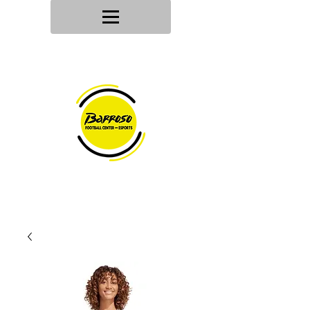
Tu tienda
de deportes
Envios en
24h/48h
Devoluciones en
30 dias