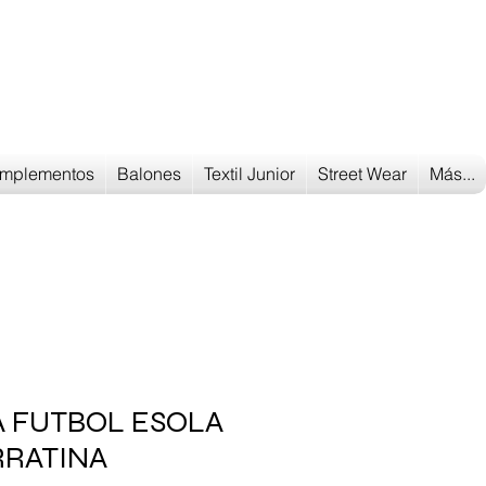
Tu tienda
de deportes
mplementos
Balones
Textil Junior
Street Wear
Más...
A FUTBOL ESOLA
RATINA