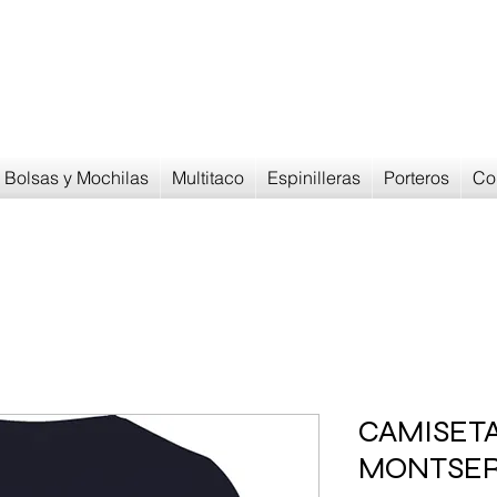
Devoluciones en
30 dias
Bolsas y Mochilas
Multitaco
Espinilleras
Porteros
Co
CAMISET
MONTSER