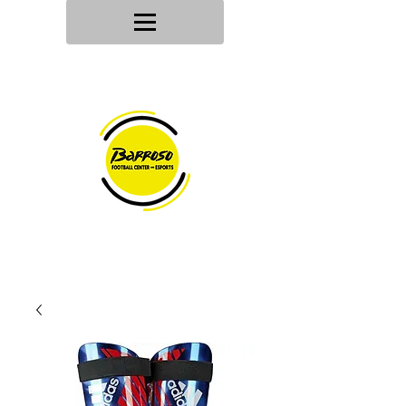
Tu tienda
de deportes
Envios en
24h/48h
Devoluciones en
30 dias