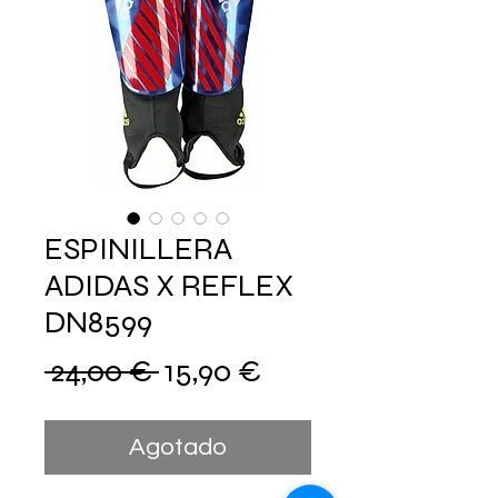
ESPINILLERA
ADIDAS X REFLEX
DN8599
Precio
Precio
 24,00 € 
15,90 €
de
Agotado
oferta