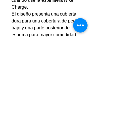
cuando use la espinillera Nike
Charge.
El diseño presenta una cubierta
dura para una cobertura de perfil
bajo y una parte posterior de
espuma para mayor comodidad.
Hazañas:
El diseño del estribo se mantiene
en su lugar durante el juego.
Shell le brinda una absorción de
impacto de bajo perfil.
El respaldo de espuma se adapta
a los contornos de la espinilla
para mayor comodidad.
Especificaciones:
Materiales:
43% polipropileno / 33% EVA /
17% poliéster / 7% caucho.