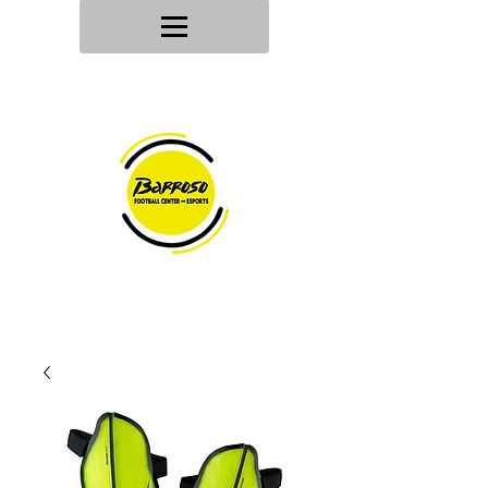
Tu tienda
de deportes
Envios en
24h/48h
Devoluciones en
30 dias