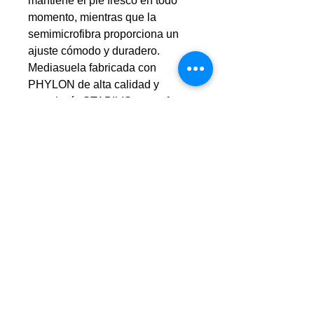
mantiene el pie fresco en todo
momento, mientras que la
semimicrofibra proporciona un
ajuste cómodo y duradero.
Mediasuela fabricada con
PHYLON de alta calidad y
tecnología STABILIS para ofrecer
mayor firmeza y estabilidad. Esta
combinación optimiza el confort y
la protección frente a los
movimientos más exigentes del
juego.
Suela de caucho DURABILITY,
conocida por su alta calidad y
resistencia a la abrasión,
brindando una durabilidad
excepcional y tracción en
superficies complicadas.