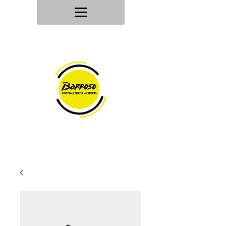
Tu tienda
de deportes
Envios en
24h/48h
Devoluciones en
30 dias