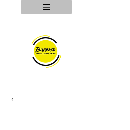
Tu tienda
de deportes
Envios en
24h/48h
Devoluciones en
30 dias