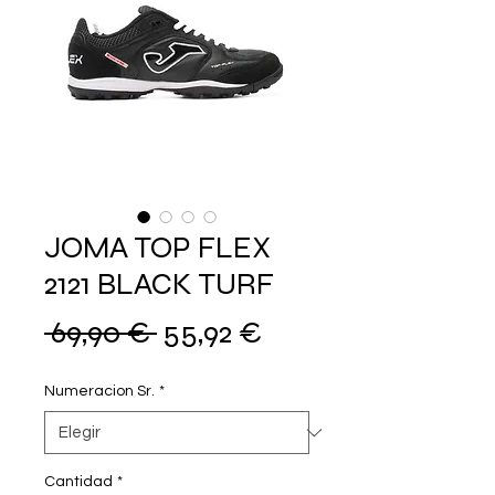
JOMA TOP FLEX
2121 BLACK TURF
Precio
Precio
 69,90 € 
55,92 €
de
Numeracion Sr.
*
oferta
Cantidad
*