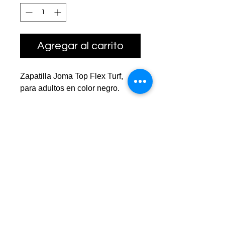
Agregar al carrito
Zapatilla Joma Top Flex Turf,
para adultos en color negro.
Botas de fútbol para adultos.
Indicadas para jugar al fútbol en
superficies sintéticas y moqueta.
Están testadas por futbolistas
profesionales. Las botas más
icónicas de Joma están
fabricadas para aportar altas
prestaciones, combinando
flexibilidad con ajuste y