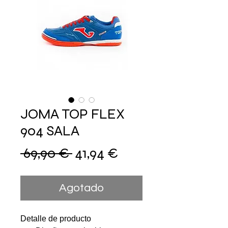
JOMA TOP FLEX
904 SALA
Precio
Precio
 69,90 € 
41,94 €
de
Agotado
oferta
Detalle de producto