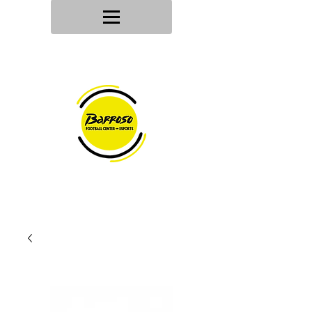
Tu tienda
de deportes
Envios en
24h/48h
Devoluciones en
30 dias