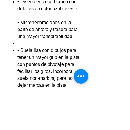
• Diseño en color blanco con
detalles en color azul celeste.
• Microperforaciones en la
parte delantera y trasera para
una mayor transpirabilidad.
• Suela lisa con dibujos para
tener un mayor grip en la pista
con puntos de pivotaje para
facilitar los giros. Incorpora
suela non-marking para no
dejar marcas en la pista.
• Empeine fabricado en piel
natural con inserciones de
malla transpirable que ofrece
un perfecto toque con el balón
así como una gran ligereza.