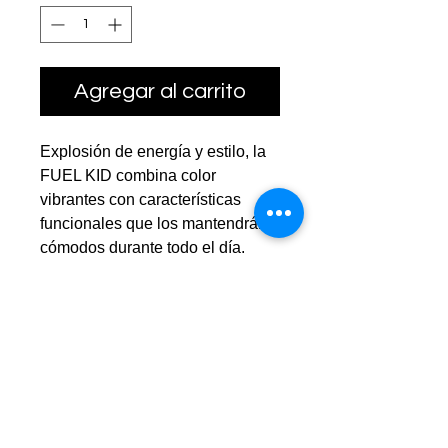
Agregar al carrito
Explosión de energía y estilo, la
FUEL KID combina color
vibrantes con características
funcionales que los mantendrán
cómodos durante todo el día.
Más detalles
MATERIALES:
Empeine:
55%MESH 40% TPU 5 %PU
Plantilla interior:
100% FABRIC