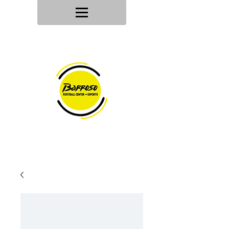
Tu tienda
de deportes
Envios en
24h/48h
Devoluciones en
30 dias