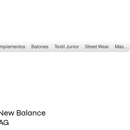
Tu tienda
de deportes
mplementos
Balones
Textil Junior
Street Wear
Más...
 New Balance
AG