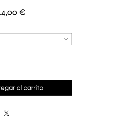
recio
Precio
44,00 €
de
oferta
egar al carrito