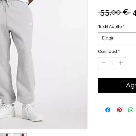
P
 55,00 € 
Textil Adulto
*
Elegir
Cantidad
*
Agr