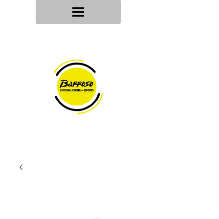
Tu tienda
de deportes
Envios en
24h/48h
Devoluciones en
30 dias