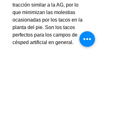
tracción similar a la AG, por lo
que minimizan las molestias
ocasionadas por los tacos en la
planta del pie. Son los tacos
perfectos para los campos de
césped artificial en general.
SPEEDPLATE
Suela de doble densidad para
una tracción y propulsión superior
en la carrera.
Características
Nivel de Calidad:
Medio
Superficie Ideal:
MG - Césped Artificial
Material:
Material Principal: