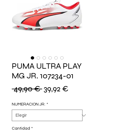
PUMA ULTRA PLAY
MG JR. 107234-01
Precio
Precio
 49,90 € 
39,92 €
de
NUMERACION JR.
*
oferta
Cantidad
*