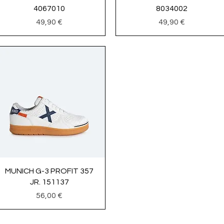
4067010
8034002
Precio
Precio
49,90 €
49,90 €
Vista rápida
MUNICH G-3 PROFIT 357
JR. 151137
Precio
56,00 €