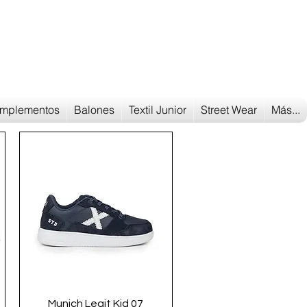
Tu tienda
de deportes
mplementos
Balones
Textil Junior
Street Wear
Más...
Vista rápida
Munich Legit Kid 07