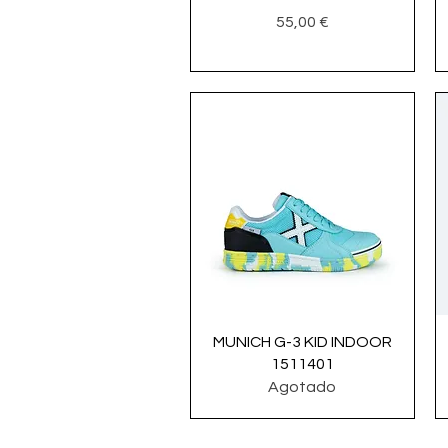
Precio
55,00 €
Vista rápida
MUNICH G-3 KID INDOOR
1511401
Agotado